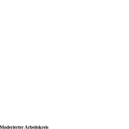
Moderierter Arbeits­kreis