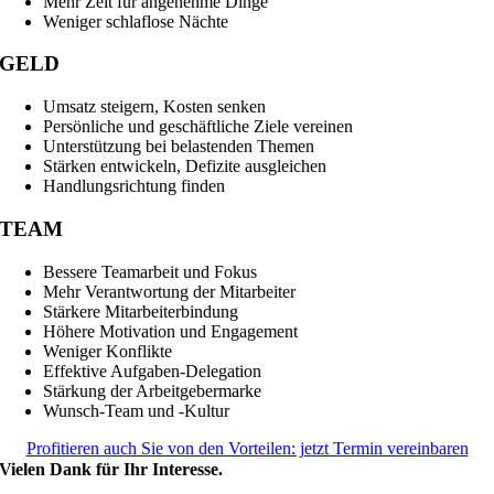
Mehr Zeit für angenehme Dinge
Weniger schlaflose Nächte
GELD
Umsatz steigern, Kosten senken
Persönliche und geschäftliche Ziele vereinen
Unterstützung bei belastenden Themen
Stärken entwickeln, Defizite ausgleichen
Handlungsrichtung finden
TEAM
Bessere Teamarbeit und Fokus
Mehr Verantwortung der Mitarbeiter
Stärkere Mitarbeiterbindung
Höhere Motivation und Engagement
Weniger Konflikte
Effektive Aufgaben-Delegation
Stärkung der Arbeitgebermarke
Wunsch-Team und -Kultur
Profitieren auch Sie von den Vorteilen: jetzt Termin vereinbaren
Vielen Dank für Ihr Interesse.